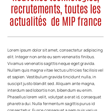
Actualités
recrutements, toutes les
Nos formations
actualités de MIP france
Nous contacter
Lorem ipsum dolor sit amet, consectetur adipiscing
elit. Integer non ante eu sem venenatis finibus.
Vivamus venenatis sagittis neque eget gravida.
Nullam quis magna vitae lectus ultricies facilisis vel
et sapien. Vestibulum gravida tincidunt nulla, in
suscipit justo blandit sed. Aliquam ante magna,
interdum sed lobortis non, bibendum eu enim.
Phasellus lorem velit, volutpat a erat id, consequat
pharetra dui. Nulla fermentum sagittis purus id
consectetur. Fusce consequat a sem quis varius.