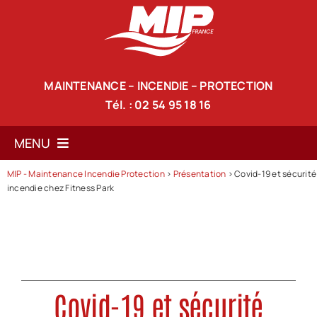
Passer
au
contenu
MAINTENANCE – INCENDIE – PROTECTION
Tél. : 02 54 95 18 16
MENU
MIP - Maintenance Incendie Protection
>
Présentation
>
Covid-19 et sécurité
Accueil
incendie chez Fitness Park
Notre société
Nos services
Nos produits de lutte anti-incendie
Covid-19 et sécurité