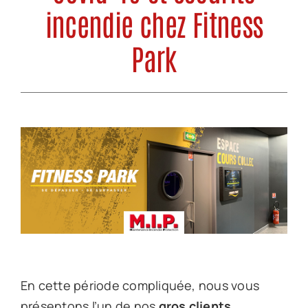
Actualités
incendie chez Fitness
Nos formations
Park
Nous contacter
En cette période compliquée, nous vous
présentons l’un de nos
gros clients
,