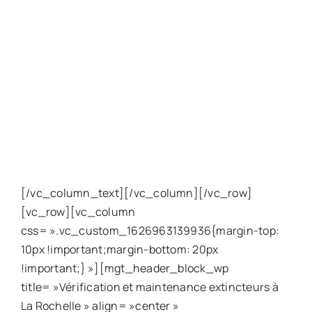
code du travail.
Nous proposons plusieurs types d’agents pour
lutter contre les différents types d’incendie, tels
que l’eau additivée, le CO2 et la poudre sèche.
Chacun de ces agents relève d’une catégorie
différente et présente des caractéristiques
spécifiques à la classe d’incendie contre lequel il
est utilisé.
[/vc_column_text][/vc_column][/vc_row]
[vc_row][vc_column
css= ».vc_custom_1626963139936{margin-top:
10px !important;margin-bottom: 20px
!important;} »][mgt_header_block_wp
title= »Vérification et maintenance extincteurs à
La Rochelle » align= »center »