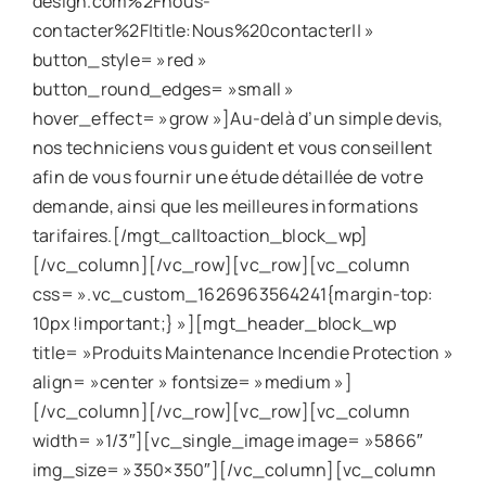
design.com%2Fnous-
contacter%2F|title:Nous%20contacter|| »
button_style= »red »
button_round_edges= »small »
hover_effect= »grow »]Au-delà d’un simple devis,
nos techniciens vous guident et vous conseillent
afin de vous fournir une étude détaillée de votre
demande, ainsi que les meilleures informations
tarifaires.[/mgt_calltoaction_block_wp]
[/vc_column][/vc_row][vc_row][vc_column
css= ».vc_custom_1626963564241{margin-top:
10px !important;} »][mgt_header_block_wp
title= »Produits Maintenance Incendie Protection »
align= »center » fontsize= »medium »]
[/vc_column][/vc_row][vc_row][vc_column
width= »1/3″][vc_single_image image= »5866″
img_size= »350×350″][/vc_column][vc_column