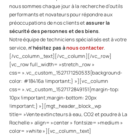
nous sommes chaque jour à la recherche d’outils
performants et novateurs pour répondre aux
préoccupations de nos clients et
assurer la
sécurité des personnes et des biens
.
Notre équipe de techniciens spécialisés est à votre
service,
n’hésitez pas à
nous contacter
.
[/vc_column_text][/vc_column][/vc_row]
[vc_row full_width= »stretch_row »
css= ».vc_custom_1527171250533{background-
color: #18416a !important;} »][vc_column
css= ».vc_custom_1527172849151{margin-top:
10px !important;margin-bottom: 20px
!important;} »][mgt_header_block_wp
title= »Vente extincteurs à eau, CO2 et poudre à La
Rochelle » align= »center » fontsize= »medium »
color= »white »][vc_column_text]