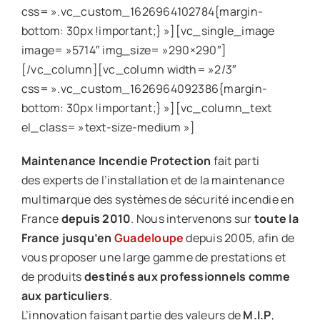
Actualités
css= ».vc_custom_1626964102784{margin-
bottom: 30px !important;} »][vc_single_image
Nos formations
image= »5714″ img_size= »290×290″]
[/vc_column][vc_column width= »2/3″
Nous contacter
css= ».vc_custom_1626964092386{margin-
bottom: 30px !important;} »][vc_column_text
el_class= »text-size-medium »]
Maintenance Incendie Protection
fait parti
des experts de l’installation et de la maintenance
multimarque des systèmes de sécurité incendie en
France
depuis 2010
. Nous intervenons sur
toute la
France jusqu’en
Guadeloupe
depuis 2005, afin de
vous proposer une large gamme de prestations et
de produits
destinés aux professionnels comme
aux particuliers
.
L’innovation faisant partie des valeurs de
M.I.P
,