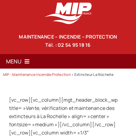
Passer
au
contenu
MAINTENANCE – INCENDIE – PROTECTION
Tél. : 02 54 95 18 16
MENU
MIP - Maintenance Incendie Protection
>
Extincteur La Rochelle
Accueil
Notre société
[vc_row][vc_column][mgt_header_block_wp
Nos services
title= »Vente, vérification et maintenance des
extincteurs à La Rochelle » align= »center »
Nos produits de lutte anti-incendie
fontsize= »medium »][/vc_column][/vc_row]
[vc_row][vc_column width= »1/3″