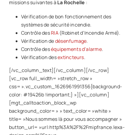
missions suivantes à
La Rochelle
:
Vérification de bon fonctionnement des
systèmes de sécurité incendie.
Contrôle des
RIA
(Robinet d’Incendie Armé).
Vérification de
désenfumage
.
Contrôle des
équipements d’alarme
.
Vérification des
extincteurs
.
[/vc_column_text][/vc_column][/vc_row]
[vc_row full_width= »stretch_row »
css= ».vc_custom_1626961991356{background-
color: #19426b !important;} »][vc_column]
[mgt_calltoaction_block_wp
background_color= » » text_color= »white »
title= »Nous sommes là pour vous accompagner »
button_url= »url:http%3A%2F%2Fmipfrance.lexa-