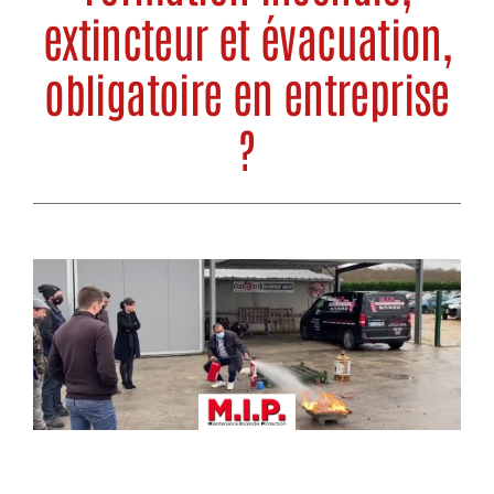
Actualités
extincteur et évacuation,
Nos formations
obligatoire en entreprise
Nous contacter
?