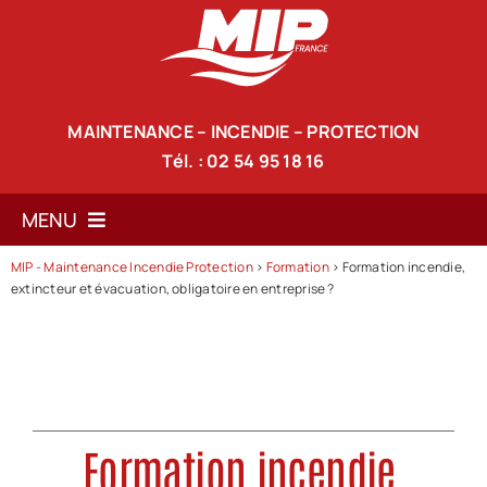
Passer
au
contenu
MAINTENANCE – INCENDIE – PROTECTION
Tél. : 02 54 95 18 16
MENU
MIP - Maintenance Incendie Protection
>
Formation
>
Formation incendie,
Accueil
extincteur et évacuation, obligatoire en entreprise ?
Notre société
Nos services
Nos produits de lutte anti-incendie
Formation incendie,